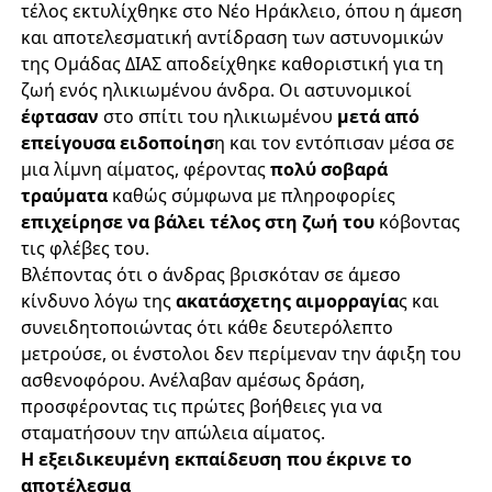
τέλος εκτυλίχθηκε στο Νέο Ηράκλειο, όπου η άμεση
και αποτελεσματική αντίδραση των αστυνομικών
της Ομάδας ΔΙΑΣ αποδείχθηκε καθοριστική για τη
ζωή ενός ηλικιωμένου άνδρα. Οι αστυνομικοί
έφτασαν
στο σπίτι του ηλικιωμένου
μετά από
επείγουσα ειδοποίησ
η και τον εντόπισαν μέσα σε
μια λίμνη αίματος, φέροντας
πολύ σοβαρά
τραύματα
καθώς σύμφωνα με πληροφορίες
επιχείρησε να βάλει τέλος στη ζωή του
κόβοντας
τις φλέβες του.
Βλέποντας ότι ο άνδρας βρισκόταν σε άμεσο
κίνδυνο λόγω της
ακατάσχετης αιμορραγία
ς και
συνειδητοποιώντας ότι κάθε δευτερόλεπτο
μετρούσε, οι ένστολοι δεν περίμεναν την άφιξη του
ασθενοφόρου. Ανέλαβαν αμέσως δράση,
προσφέροντας τις πρώτες βοήθειες για να
σταματήσουν την απώλεια αίματος.
Η εξειδικευμένη εκπαίδευση που έκρινε το
αποτέλεσμα