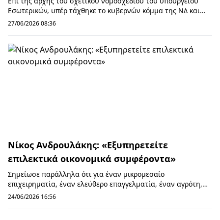
Επί της αρχής του σχετικού νομοσχεδίου του υπουργείου
Εσωτερικών, υπέρ τάχθηκε το κυβερνών κόμμα της ΝΔ και
«κατά» τα κόμματα της αντιπολίτευσης. Σ...
27/06/2026 08:36
Νίκος Ανδρουλάκης: «Εξυπηρετείτε
επιλεκτικά οικονομικά συμφέροντα»
Σημείωσε παράλληλα ότι για έναν μικρομεσαίο
επιχειρηματία, έναν ελεύθερο επαγγελματία, έναν αγρότη,
έναν δανειολήπτη που αγωνιά για το σπίτι του, τ...
24/06/2026 16:56